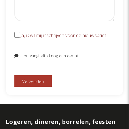
J
Ja, ik wil mij inschrijven voor de nieuwsbrief
a
U ontvangt altijd nog een e-mail.
,
i
k
w
i
l
Logeren, dineren, borrelen, feesten
m