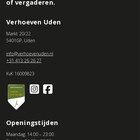
of vergaderen.
i
j
Verhoeven Uden
i
Markt 20/22
5401GP, Uden
n
s
info@verhoevenuden.nl
+31 413 26 26 27
c
KvK 16009823
h
r
i
j
Openingstijden
v
Maandag: 14:00 – 23:00
e