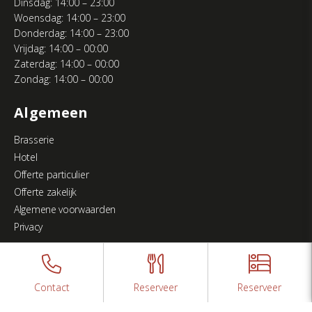
Dinsdag: 14:00 – 23:00
n
Woensdag: 14:00 – 23:00
Donderdag: 14:00 – 23:00
v
Vrijdag: 14:00 – 00:00
Zaterdag: 14:00 – 00:00
o
Zondag: 14:00 – 00:00
o
Algemeen
r
Brasserie
d
Hotel
Offerte particulier
e
Offerte zakelijk
n
Algemene voorwaarden
Privacy
i
e
u
Contact
Reserveer
Reserveer
Gerealiseerd door
IkCommuniceer | Creatief Bureau. Websites en Marketing.