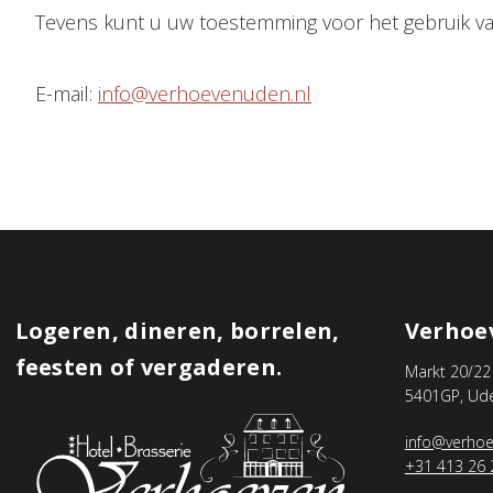
Tevens kunt u uw toestemming voor het gebruik v
E-mail:
info@verhoevenuden.nl
Logeren, dineren, borrelen,
Verhoe
feesten of vergaderen.
Markt 20/22
5401GP, Ud
info@verhoe
+31 413 26 