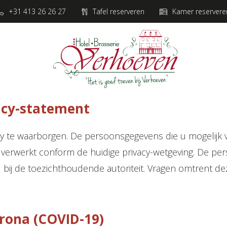
+31 413 26 26 27
Tafel reserveren
Kamer reservere
acy-statement
cy te waarborgen. De persoonsgegevens die u mogelijk
 verwerkt conform de huidige privacy-wetgeving. De pe
d bij de toezichthoudende autoriteit. Vragen omtrent d
orona (COVID-19)