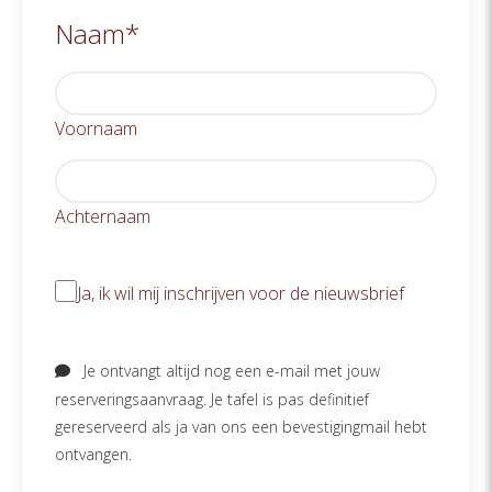
Naam
*
Voornaam
Achternaam
Ja,
Ja, ik wil mij inschrijven voor de nieuwsbrief
ik
Je ontvangt altijd nog een e-mail met jouw
wil
reserveringsaanvraag. Je tafel is pas definitief
mij
gereserveerd als ja van ons een bevestigingmail hebt
ontvangen.
inschrijven