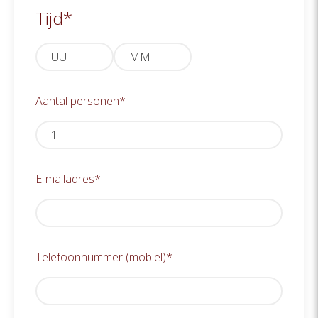
MM
Tijd
*
slash
JJJJ
Uren
Minuten
Aantal personen
*
E-mailadres
*
Telefoonnummer (mobiel)
*