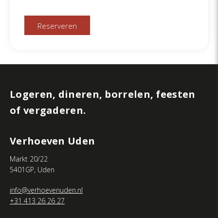
voor
de
nieuwsbrief
Logeren, dineren, borrelen, feesten
of vergaderen.
Verhoeven Uden
Markt 20/22
5401GP, Uden
info@verhoevenuden.nl
+31 413 26 26 27